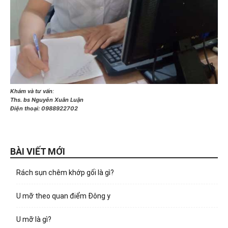
Khám và tư vấn
:
Ths. bs Nguyễn Xuân Luận
Điện thoại:
0988922702
BÀI VIẾT MỚI
Rách sụn chêm khớp gối là gì?
U mỡ theo quan điểm Đông y
U mỡ là gì?