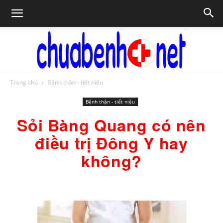
Trang chủ
Bệnh thận - tiết niệu
Chữa
Bệnh thận - tiết niệu
Sỏi Bàng Quang có nên
bệnh
điều trị Đông Y hay
không?
NET