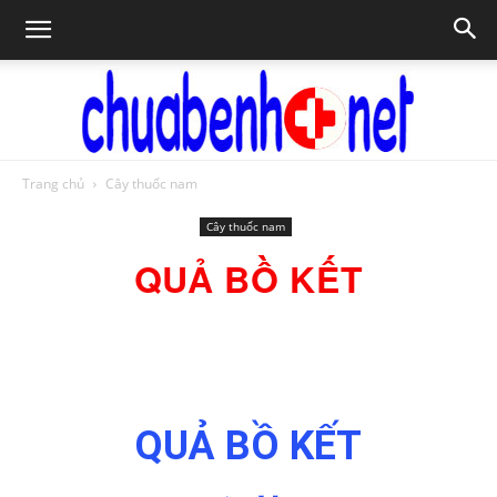
Trang chủ
Cây thuốc nam
Chữa
Cây thuốc nam
QUẢ BỒ KẾT
bệnh
NET
QUẢ BỒ KẾT