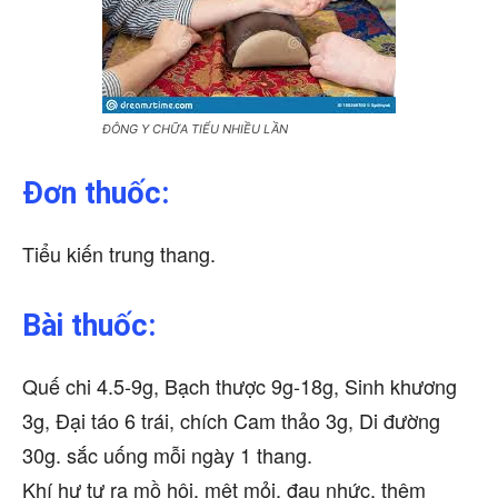
ĐÔNG Y CHỮA TIỂU NHIỀU LẦN
Đơn thuốc:
Tiểu kiến trung thang.
Bài thuốc:
Quế chi 4.5-9g, Bạch thược 9g-18g, Sinh khương
3g, Đại táo 6 trái, chích Cam thảo 3g, Di đường
30g. sắc uống mỗi ngày 1 thang.
Khí hư tự ra mồ hôi, mệt mỏi, đau nhức, thêm