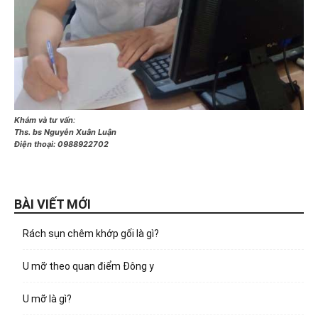
Khám và tư vấn
:
Ths. bs Nguyễn Xuân Luận
Điện thoại:
0988922702
BÀI VIẾT MỚI
Rách sụn chêm khớp gối là gì?
U mỡ theo quan điểm Đông y
U mỡ là gì?