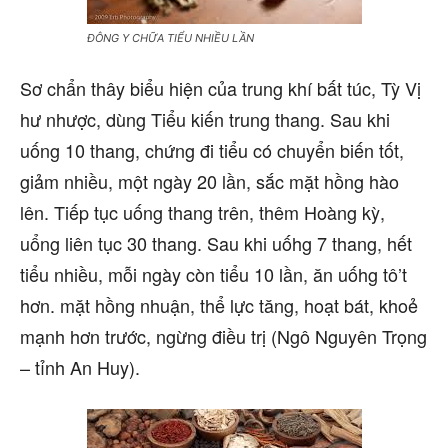
ĐÔNG Y CHỮA TIỂU NHIỀU LẦN
Sơ chẩn thây biểu hiện của trung khí bất túc, Tỳ Vị
hư nhược, dùng Tiểu kiến trung thang. Sau khi
uống 10 thang, chứng đi tiểu có chuyển biến tốt,
giảm nhiều, một ngày 20 lần, sắc mặt hồng hào
lên. Tiếp tục uống thang trên, thêm Hoàng kỳ,
uổng liên tục 30 thang. Sau khi uốhg 7 thang, hết
tiểu nhiều, mỗi ngày còn tiểu 10 lần, ăn uốhg tô’t
hơn. mặt hồng nhuận, thể lực tăng, hoạt bát, khoẻ
mạnh hơn trước, ngừng điều trị (Ngô Nguyên Trọng
– tỉnh An Huy).