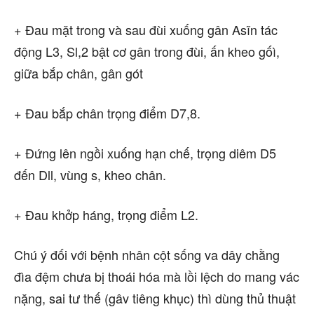
+ Đau mặt trong và sau đùi xuống gân Asĩn tác
động L3, Sl,2 bật cơ gân trong đùi, ấn kheo gốì,
giữa bắp chân, gân gót
+ Đau bắp chân trọng điểm D7,8.
+ Đứng lên ngồi xuống hạn chế, trọng diêm D5
đến Dll, vùng s, kheo chân.
+ Đau khởp háng, trọng điểm L2.
Chú ý đối với bệnh nhân cột sống va dây chằng
đìa đệm chưa bị thoái hóa mà lồi lệch do mang vác
nặng, sai tư thế (gâv tiêng khục) thì dùng thủ thuật