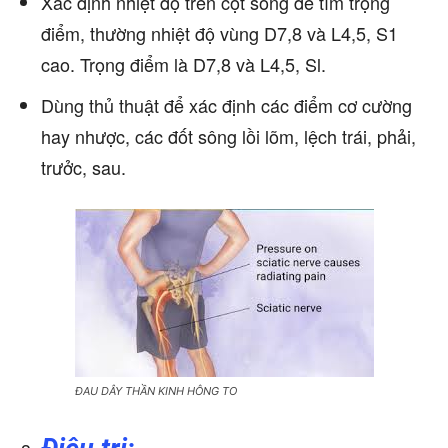
Xác định nhiệt độ trên cột sông đê tìm trọng
điểm, thường nhiệt độ vùng D7,8 và L4,5, S1
cao. Trọng điểm là D7,8 và L4,5, Sl.
Dùng thủ thuật để xác định các điểm cơ cường
hay nhược, các đốt sông lồi lõm, lệch trái, phải,
trưởc, sau.
ĐAU DÂY THẦN KINH HÔNG TO