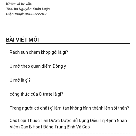
Khám và tư vấn
:
Ths. bs Nguyễn Xuân Luận
Điện thoại:
0988922702
BÀI VIẾT MỚI
Rách sụn chêm khớp gối là gì?
U mỡ theo quan điểm Đông y
U mỡ là gì?
công thức của Citrate là gi?
Trong người có chất gì làm tan không hình thành lên sỏi thận?
Các Loại Thuốc Tân Dược Được Sử Dụng Điều Trị Bệnh Nhân
Viêm Gan B Hoạt Động Trung Bình Và Cao