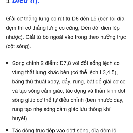
Điêu trị:
:
G
ải cơ thẳng lưng co rút từ D6 đến L5 (bên lồi đĩa
đệm thì cơ thẳng lưng co cứng, Dèn dò’ diên lép
nhược). Giải từ bò ngoài vào trong theo hưởng trục
(cột sông).
Song chỉnh 2 điểm: D7,8 với đốt sống lệch co
vùng thắt lưng khác bên (có thể lệch L3,4,5),
bằng thủ thuật xoay, đẩy, rung, bật để giải cơ co
và tạo sóng cảm giác, tác động và thần kinh đôt
sông giúp cơ thể tự điều chỉnh (bên nhược day,
rung tạo nhẹ sóng cảm giác lưu thông khí
huyêt).
Tác động trực tiếp vào đôtt sông, đĩa đệm lồi