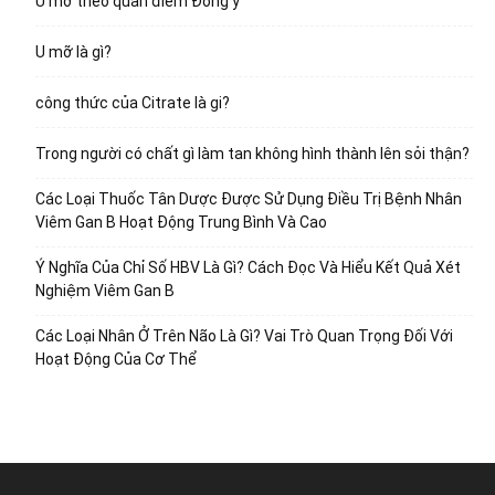
U mỡ theo quan điểm Đông y
U mỡ là gì?
công thức của Citrate là gi?
Trong người có chất gì làm tan không hình thành lên sỏi thận?
Các Loại Thuốc Tân Dược Được Sử Dụng Điều Trị Bệnh Nhân
Viêm Gan B Hoạt Động Trung Bình Và Cao
Ý Nghĩa Của Chỉ Số HBV Là Gì? Cách Đọc Và Hiểu Kết Quả Xét
Nghiệm Viêm Gan B
Các Loại Nhân Ở Trên Não Là Gì? Vai Trò Quan Trọng Đối Với
Hoạt Động Của Cơ Thể