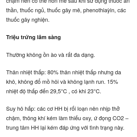
chậm nên có thể hôn mê sau khi sử dụng thuốc an
thần, thuốc ngủ, thuốc gây mê, phenothiaỳin, các
thuốc gây nghiện.
Triệu trứng lâm sàng
Thường không ồn ào và rất đa dạng.
Thân nhiệt thấp: 80% thân nhiệt thấp nhưng da
khô, không đổ mồ hôi và không lạnh run. 15%
nhiệt độ thấp đến 29,5°C , có khi 23°C.
Suy hô hấp: các cơ HH bị rối loạn nên nhịp thở
chậm, thông khí kém làm thiếu oxy, ứ đọng CO2 –
trung tâm HH lại kém đáp ứng với tình trạng này.