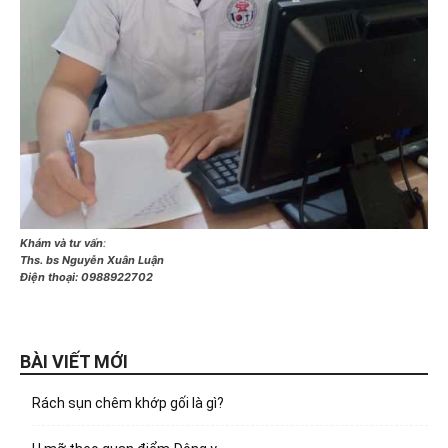
Khám và tư vấn
:
Ths. bs Nguyễn Xuân Luận
Điện thoại:
0988922702
BÀI VIẾT MỚI
Rách sụn chêm khớp gối là gì?