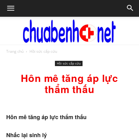
Trang chủ
Hồi sức cấp cứu
Chữa
Hồi sức cấp cứu
Hôn mê tăng áp lực
bệnh
thẩm thấu
NET
Hôn mê tăng áp lực thẩm thấu
Nhắc lại sinh lý