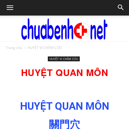
Trang chủ
HUYỆT VỊ CHÂM CỨU
Chữa
HUYỆT VỊ CHÂM CỨU
HUYỆT QUAN MÔN
bệnh
HUYỆT QUAN MÔN
NET
關門穴