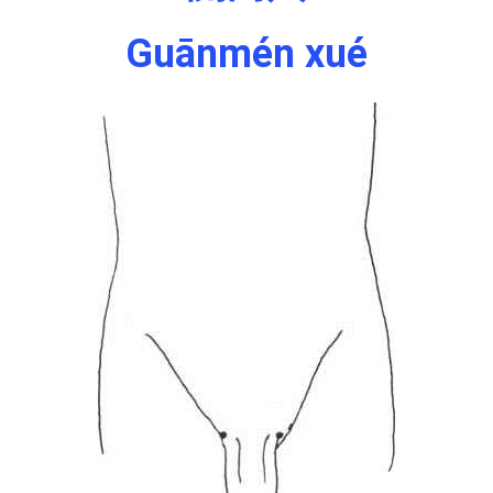
Guānmén xué