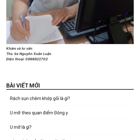
Khám và tư vấn
:
Ths. bs Nguyễn Xuân Luận
Điện thoại:
0988922702
BÀI VIẾT MỚI
Rách sụn chêm khớp gối là gì?
U mỡ theo quan điểm Đông y
U mỡ là gì?