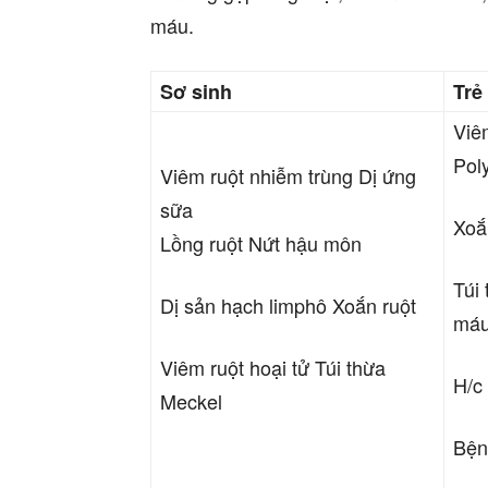
máu.
Sơ sinh
Trẻ
Viê
Pol
Viêm ruột nhiễm trùng Dị ứng
sữa
Xoắ
Lồng ruột Nứt hậu môn
Túi
Dị sản hạch limphô Xoắn ruột
má
Viêm ruột hoại tử Túi thừa
H/c
Meckel
Bện