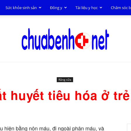
Sức khỏe sinh sản
Đông y
Tài liệu y học
Chăm sóc 
Chữa
Răng sữa
t huyết tiêu hóa ở tr
bệnh
iểu hiện bằng nôn máu, đi ngoài phân máu, và