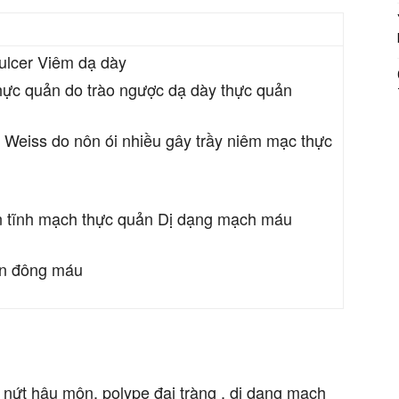
 ulcer Viêm dạ dày
hực quản do trào ngược dạ dày thực quản
y Weiss do nôn ói nhiều gây trầy niêm mạc thực
n tĩnh mạch thực quản Dị dạng mạch máu
ạn đông máu
 nứt hậu môn, polype đại tràng , dị dạng mạch