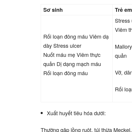
Sơ sinh
Trẻ
em
Stress
Viêm t
Rối loạn đông máu Viêm dạ
dày Stress ulcer
Mallor
Nuốt máu mẹ Viêm thực
quản
quản Dị dạng mạch máu
Vỡ, dã
Rối loạn đông máu
Rối lo
Xuất huyết tiêu hóa dưới:
Thường gặp lồng ruột, túi thừa Meckel,