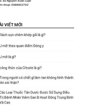
s. bs Nguyễn Xuân Luận
ện thoại:
0988922702
ÀI VIẾT MỚI
Rách sụn chêm khớp gối là gì?
U mỡ theo quan điểm Đông y
U mỡ là gì?
công thức của Citrate là gi?
Trong người có chất gì làm tan không hình thành
lên sỏi thận?
Các Loại Thuốc Tân Dược Được Sử Dụng Điều
Trị Bệnh Nhân Viêm Gan B Hoạt Động Trung Bình
Và Cao