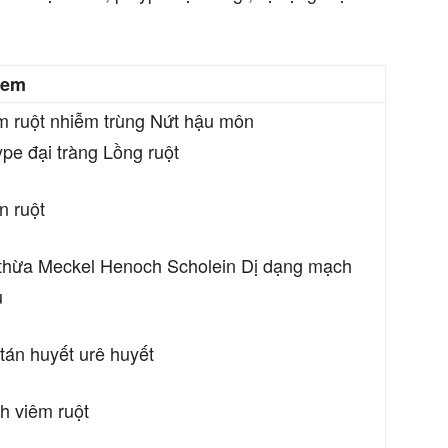
em
m ruột nhiễm trùng Nứt hậu môn
ype đại tràng Lồng ruột
n ruột
 thừa Meckel Henoch Scholein Dị dạng mạch
u
 tán huyết urê huyết
h viêm ruột