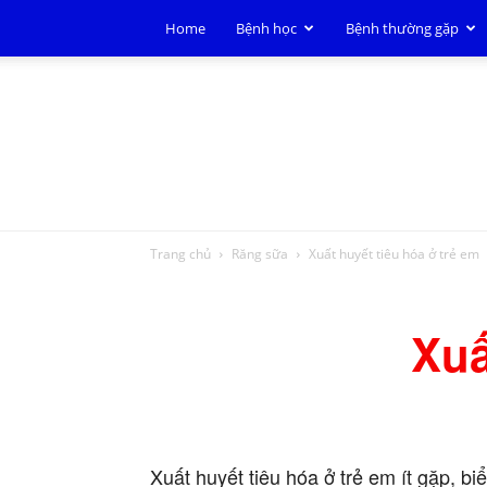
Home
Bệnh học
Bệnh thường gặp
Trang chủ
Răng sữa
Xuất huyết tiêu hóa ở trẻ em
Xuấ
Xuất huyết tiêu hóa ở trẻ em ít gặp, b