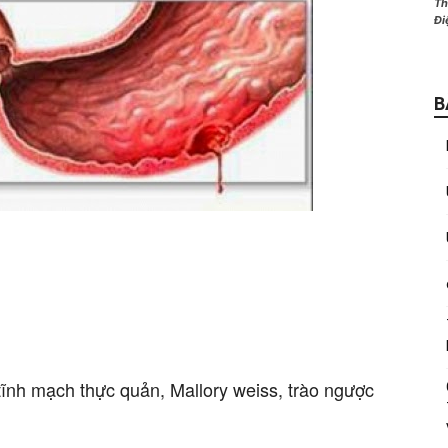
Th
Đi
B
tĩnh mạch thực quản, Mallory weiss, trào ngược