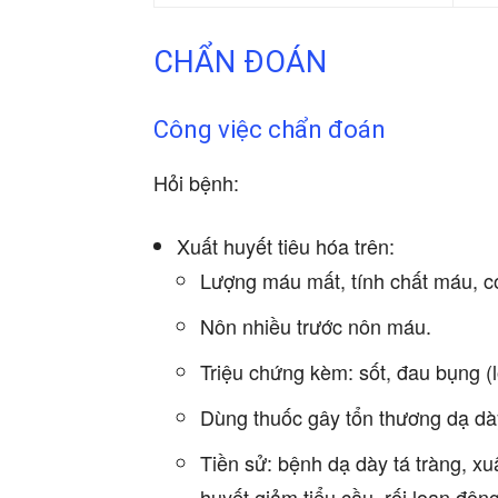
CHẨN ĐOÁN
Công việc chẩn đoán
Hỏi bệnh:
Xuất huyết tiêu hóa trên:
Lượng máu mất, tính chất máu, c
Nôn nhiều trước nôn máu.
Triệu chứng kèm: sốt, đau bụng (l
Dùng thuốc gây tổn thương dạ dày
Tiền sử: bệnh dạ dày tá tràng, xu
huyết giảm tiểu cầu, rối loạn đô