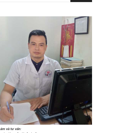
ám và tư vấn
: