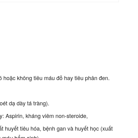
ó hoặc không tiêu máu đỏ hay tiêu phân đen.
oét dạ dày tá tràng).
: Aspirin, kháng viêm non-steroide,
ất huyết tiêu hóa, bệnh gan và huyết học (xuất
ng máu bẩm sinh).