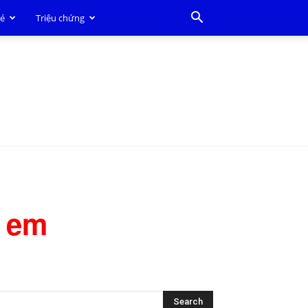
bé
Triệu chứng
ẻ em