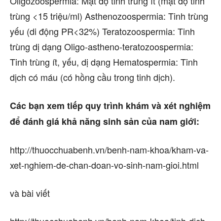
Oligozoospermia: Mật độ tinh trùng ít (mật độ tinh
trùng <15 triệu/ml) Asthenozoospermia: Tinh trùng
yếu (di động PR<32%) Teratozoospermia: Tinh
trùng dị dạng Oligo-astheno-teratozoospermia:
Tinh trùng ít, yếu, dị dạng Hematospermia: Tinh
dịch có máu (có hồng cầu trong tinh dịch).
Các bạn xem tiếp quy trình khám và xét nghiệm
để đánh giá khả năng sinh sản của nam giới:
http://thuocchuabenh.vn/benh-nam-khoa/kham-va-
xet-nghiem-de-chan-doan-vo-sinh-nam-gioi.html
và bài viết