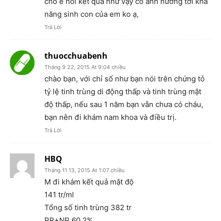
cho e hỏi kết quả như vậy có ảnh hưởng tới khả
năng sinh con của em ko ạ,
Trả Lời
thuocchuabenh
Tháng 9 22, 2015 At 9:04 chiều
chào bạn, với chỉ số như bạn nói trên chứng tỏ
tỷ lệ tinh trùng di động thấp và tinh trùng mật
độ thấp, nếu sau 1 năm bạn vẫn chưa có cháu,
bạn nên đi khám nam khoa và điều trị.
Trả Lời
HBQ
Tháng 11 13, 2015 At 1:07 chiều
M đi khám kết quả mật độ
141 tr/ml
Tổng số tinh trùng 382 tr
PR+NP 60.2%