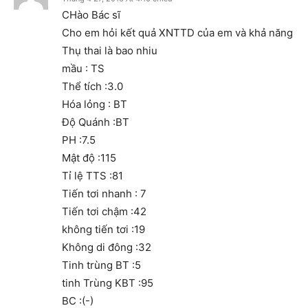
CHào Bác sĩ
Cho em hỏi kết quả XNTTD của em và khả năng
Thụ thai là bao nhiu
mầu : TS
Thể tích :3.0
Hóa lỏng : BT
Độ Quánh :BT
PH :7.5
Mật độ :115
Tỉ lệ TTS :81
Tiến tơi nhanh : 7
Tiến tơi chậm :42
không tiến tơi :19
Không di đông :32
Tinh trùng BT :5
tinh Trùng KBT :95
BC :(-)