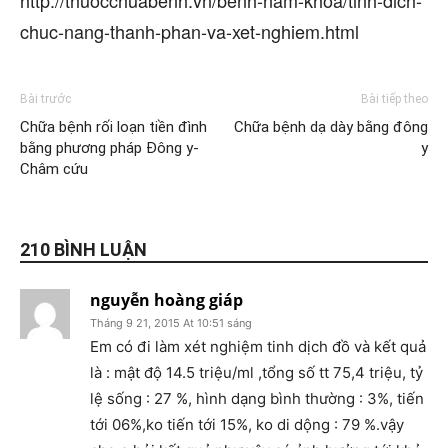
http://thuocchuabenh.vn/benh-nam-khoa/tinh-dich-
chuc-nang-thanh-phan-va-xet-nghiem.html
Bài trước
Bài tiếp theo
Chữa bệnh rối loạn tiền đình
Chữa bệnh dạ dày bằng đông
bằng phương pháp Đông y-
y
Châm cứu
210 BÌNH LUẬN
nguyễn hoàng giáp
Tháng 9 21, 2015 At 10:51 sáng
Em có đi làm xét nghiệm tinh dịch đồ và kết quả
là : mật độ 14.5 triệu/ml ,tổng số tt 75,4 triệu, tỷ
lệ sống : 27 %, hình dạng bình thường : 3%, tiến
tới 06%,ko tiến tới 15%, ko di dộng : 79 %.vậy