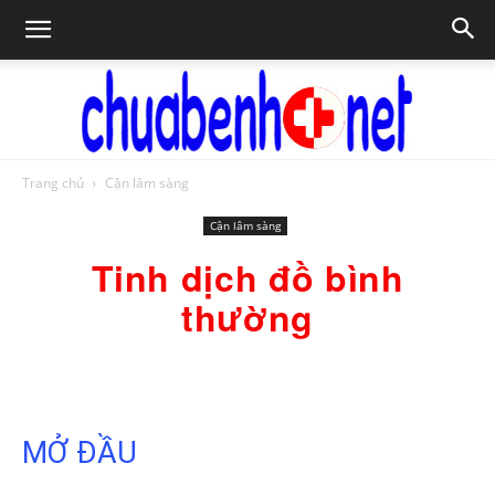
Trang chủ
Cận lâm sàng
Chữa
Cận lâm sàng
Tinh dịch đồ bình
bệnh
thường
NET
MỞ ĐẦU