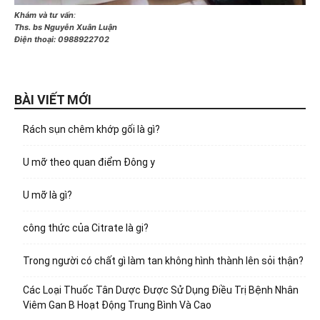
Khám và tư vấn
:
Ths. bs Nguyễn Xuân Luận
Điện thoại:
0988922702
BÀI VIẾT MỚI
Rách sụn chêm khớp gối là gì?
U mỡ theo quan điểm Đông y
U mỡ là gì?
công thức của Citrate là gi?
Trong người có chất gì làm tan không hình thành lên sỏi thận?
Các Loại Thuốc Tân Dược Được Sử Dụng Điều Trị Bệnh Nhân
Viêm Gan B Hoạt Động Trung Bình Và Cao