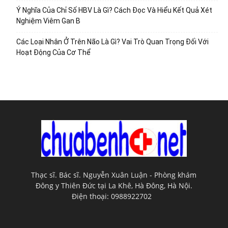
Ý Nghĩa Của Chỉ Số HBV Là Gì? Cách Đọc Và Hiểu Kết Quả Xét
Nghiệm Viêm Gan B
Các Loại Nhân Ở Trên Não Là Gì? Vai Trò Quan Trọng Đối Với
Hoạt Động Của Cơ Thể
Thạc sĩ. Bác sĩ. Nguyễn Xuân Luận - Phòng khám
Đông y Thiên Đức tại La Khê, Hà Đông, Hà Nội.
Điện thoại: 0988922702