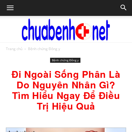
Trang chủ
Bệnh chứng Đông y
Chữa
Bệnh chứng Đông y
Đi Ngoài Sống Phân Là
bệnh
Do Nguyên Nhân Gì?
Tìm Hiểu Ngay Để Điều
Trị Hiệu Quả
NET