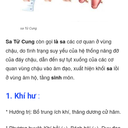
sa Tử Cung
còn gọi
các cơ quan ở vùng
Sa Tử Cung
là sa
chậu, do tình trạng suy yếu của hệ thống nâng đỡ
của đáy chậu, dẫn đến sự tụt xuống của các cơ
quan vùng chậu vào âm đạo, xuất hiện khối
lồi
sa
ở vùng âm hộ, tầng
môn.
sinh
1. Khí hư
:
* Hướng trị: Bố trung ích khí, thăng dương cử hãm.
* Phương huyệt: Khí hải (+), Bách hội (+), Duy đạo