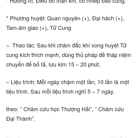
* Hướng trị: Điều bổ thận khí, cố nhiếp bào cung.
* Phương huyệt: Quan nguyên (+), Đại hách (+),
Tam-âm giao (+), Tử Cung
– Thao tác: Sau khi châm đắc khí xong huyệt Tử
cung kích thích mạnh, dùng thủ pháp đề tháp niệm
chuyển để bổ tả, lưu kim 15 – 20 phút.
– Liệu trình: Mỗi ngày chậm một lần, 10 lần là một
liệu trình. Sau mỗi liệu trình nghỉ 5 – 7 ngày.
theo: ” Châm cứu học Thượng Hải”, ” Châm cứu
Đại Thành”.