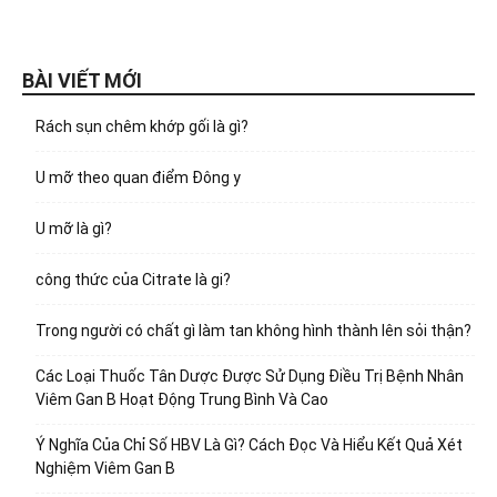
BÀI VIẾT MỚI
Rách sụn chêm khớp gối là gì?
U mỡ theo quan điểm Đông y
U mỡ là gì?
công thức của Citrate là gi?
Trong người có chất gì làm tan không hình thành lên sỏi thận?
Các Loại Thuốc Tân Dược Được Sử Dụng Điều Trị Bệnh Nhân
Viêm Gan B Hoạt Động Trung Bình Và Cao
Ý Nghĩa Của Chỉ Số HBV Là Gì? Cách Đọc Và Hiểu Kết Quả Xét
Nghiệm Viêm Gan B