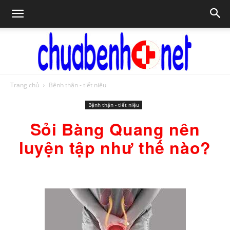
Trang chủ
Bệnh thận - tiết niệu
Chữa
Bệnh thận - tiết niệu
Sỏi Bàng Quang nên
bệnh
luyện tập như thế nào?
NET