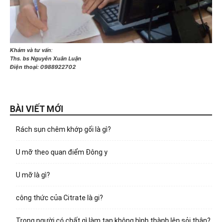
Khám và tư vấn
:
Ths. bs Nguyễn Xuân Luận
Điện thoại:
0988922702
BÀI VIẾT MỚI
Rách sụn chêm khớp gối là gì?
U mỡ theo quan điểm Đông y
U mỡ là gì?
công thức của Citrate là gi?
Trong người có chất gì làm tan không hình thành lên sỏi thận?