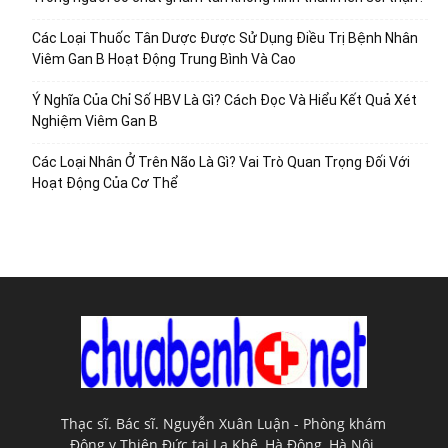
Các Loại Thuốc Tân Dược Được Sử Dụng Điều Trị Bệnh Nhân
Viêm Gan B Hoạt Động Trung Bình Và Cao
Ý Nghĩa Của Chỉ Số HBV Là Gì? Cách Đọc Và Hiểu Kết Quả Xét
Nghiệm Viêm Gan B
Các Loại Nhân Ở Trên Não Là Gì? Vai Trò Quan Trọng Đối Với
Hoạt Động Của Cơ Thể
Thạc sĩ. Bác sĩ. Nguyễn Xuân Luận - Phòng khám
Đông y Thiên Đức tại La Khê, Hà Đông, Hà Nội.