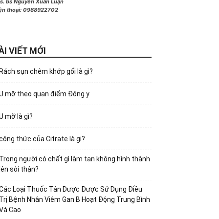
s. bs Nguyễn Xuân Luận
ện thoại:
0988922702
ÀI VIẾT MỚI
Rách sụn chêm khớp gối là gì?
U mỡ theo quan điểm Đông y
U mỡ là gì?
công thức của Citrate là gi?
Trong người có chất gì làm tan không hình thành
lên sỏi thận?
Các Loại Thuốc Tân Dược Được Sử Dụng Điều
Trị Bệnh Nhân Viêm Gan B Hoạt Động Trung Bình
Và Cao