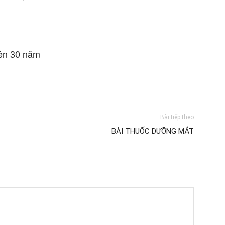
rên 30 năm
Bài tiếp theo
BÀI THUỐC DƯỠNG MẮT