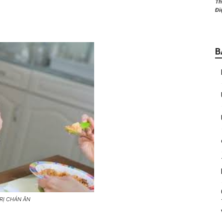
Th
Đi
B
RỊ CHÁN ĂN