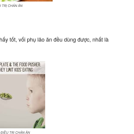
 TRỊ CHÁN ĂN
ấy tốt, vối phụ lão ăn đều dùng được, nhất là
 ĐIỀU TRỊ CHÁN ĂN