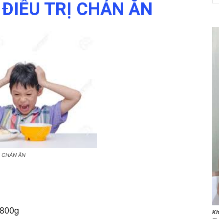
ĐIỀU TRỊ CHÁN ĂN
NET
Ị CHÁN ĂN
 800g
Kh