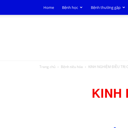
Home
Bệnh học
Bệnh thường gặp
Trang chủ
Bệnh tiêu hóa
KINH NGHIỆM ĐIỀU TRỊ
KINH 