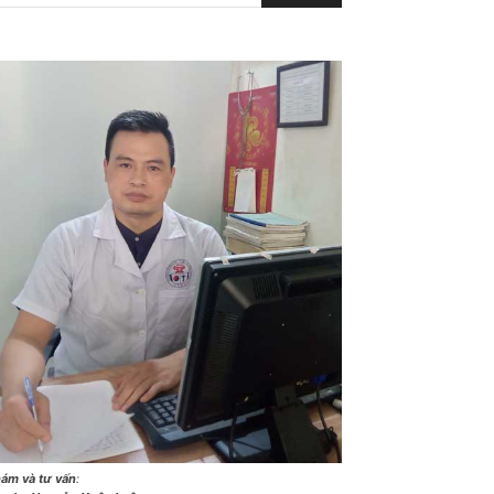
ám và tư vấn
: