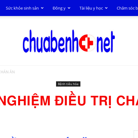
Sức khỏe sinh sản
Đông y
Tài liệu y học
Chăm sóc 
 CHÁN ĂN
Chữa
Bệnh tiêu hóa
NGHIỆM ĐIỀU TRỊ C
bệnh