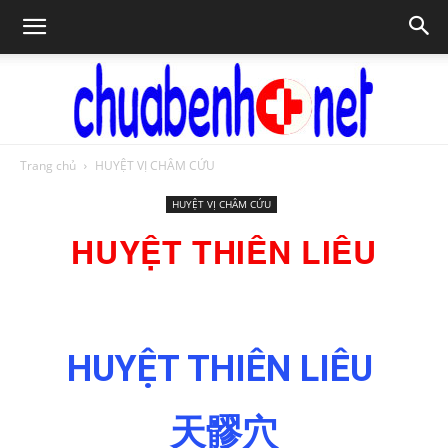
Trang chủ
HUYỆT VỊ CHÂM CỨU
Chữa
HUYỆT VỊ CHÂM CỨU
HUYỆT THIÊN LIÊU
bệnh
HUYỆT THIÊN LIÊU
NET
天髎穴