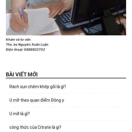
Khám và tư vấn
:
Ths. bs Nguyễn Xuân Luận
Điện thoại:
0988922702
BÀI VIẾT MỚI
Rách sụn chêm khớp gối là gì?
U mỡ theo quan điểm Đông y
U mỡ là gì?
công thức của Citrate là gi?