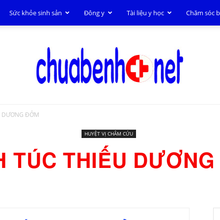
Sức khỏe sinh sản
Đông y
Tài liệu y học
Chăm sóc 
U DƯƠNG ĐỞM
Chữa
HUYỆT VỊ CHÂM CỨU
H TÚC THIẾU DƯƠNG
bệnh