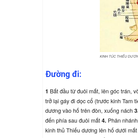
KINH TÚC THIẾU DƯƠ
Đường đi:
Bắt đầu từ đuôi mắt, lên góc trán, 
1
trở lại gáy đi dọc cổ (trước kinh Tam 
dương vào hố trên đòn, xuống nách
3
đến phía sau đuôi mắt
Phân nhánh t
4.
kinh thủ Thiếu dương lên hố dưới mắ