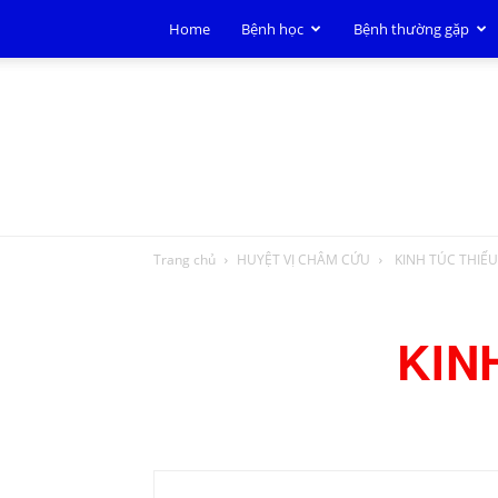
Home
Bệnh học
Bệnh thường gặp
Trang chủ
HUYỆT VỊ CHÂM CỨU
KINH TÚC THIẾ
KIN