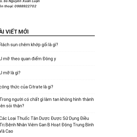
s. bs Nguyễn Xuân Luận
ện thoại:
0988922702
ÀI VIẾT MỚI
Rách sụn chêm khớp gối là gì?
U mỡ theo quan điểm Đông y
U mỡ là gì?
công thức của Citrate là gi?
Trong người có chất gì làm tan không hình thành
lên sỏi thận?
Các Loại Thuốc Tân Dược Được Sử Dụng Điều
Trị Bệnh Nhân Viêm Gan B Hoạt Động Trung Bình
Và Cao