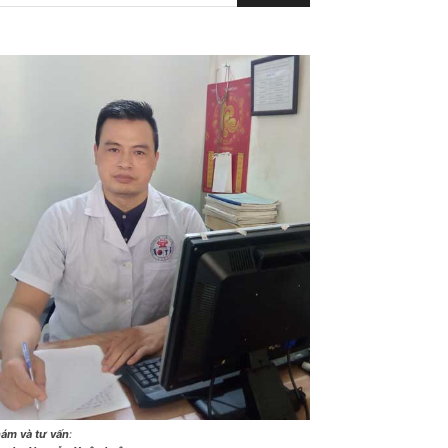
ám và tư vấn
: