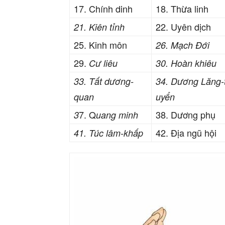
17. Chính dinh
18. Thừa linh
22. Uyên dịch
21. Kiên tỉnh
25. Kinh môn
26. Mạch Đới
29.
Cư liêu
30. Hoàn khiêu
33. Tất dương-
34. Dương Lăng-
quan
uyển
7. Q
38. Dương phụ
3
uang minh
42. Địa ngũ hội
41. Túc lâm-khấp