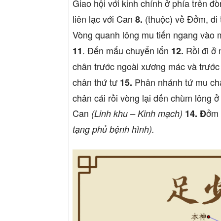
Giao hội với kinh chính ở phía trên đ
liên lạc với Can
(thuộc) về Đởm, đi
8.
Vòng quanh lông mu tiến ngang vào
. Đến mấu chuyển lổn
Rồi đi ở 
11
12.
chân trước ngoài xương mác và trước
chân thứ tư
Phân nhánh tứ mu châ
15.
chân cái rồi vòng lại đến chùm lông ở
Can
ởm 
(Linh khu – Kinh mạch)
14. Đ
tạng phủ bệnh hình).