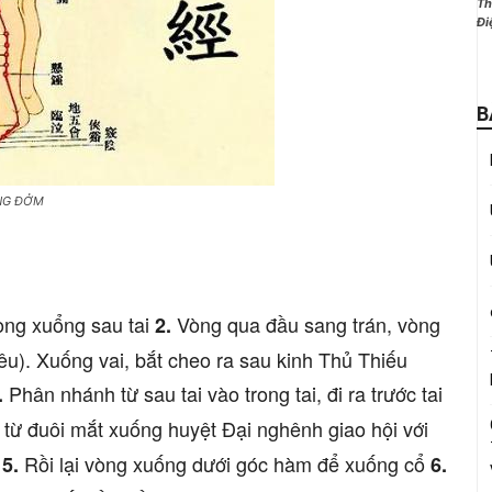
Th
Đi
B
NG ĐỞM
vòng xuổng sau tai
Vòng qua đầu sang trán, vòng
2.
tiêu). Xuống vai, bắt cheo ra sau kinh Thủ Thiếu
Phân nhánh từ sau tai vào trong tai, đi ra trước tai
.
ừ đuôi mắt xuống huyệt Đại nghênh giao hội với
t
Rồi lại vòng xuống dưới góc hàm để xuống cổ
5.
6.