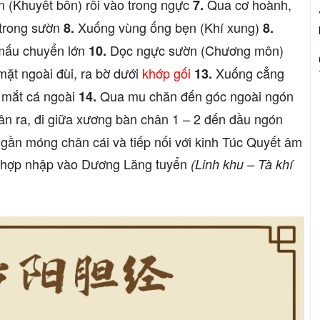
òn (Khuyết bồn) rồi vào trong ngực
Qua cơ hoành,
7.
 trong sườn
Xuống vùng ống bẹn (Khí xung)
8.
8.
 mấu chuyển lớn
Dọc ngực sườn (Chương môn)
10.
mặt ngoài đùi, ra bờ dưới
khớp gối
Xuống cẳng
13.
 mắt cá ngoài
Qua mu chăn đến góc ngoài ngón
14.
n ra, đi giữa xương bàn chân 1 – 2 đến đầu ngón
 gần móng chân cái và tiếp nối với kinh Túc Quyết âm
hợp nhập vào Dương Lăng tuyển
(Linh khu – Tà khí