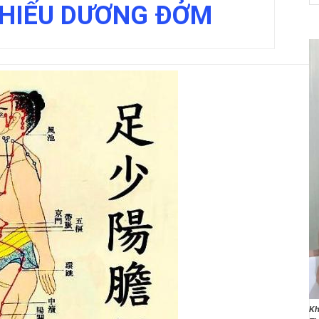
THIẾU DƯƠNG ĐỞM
NET
Kh