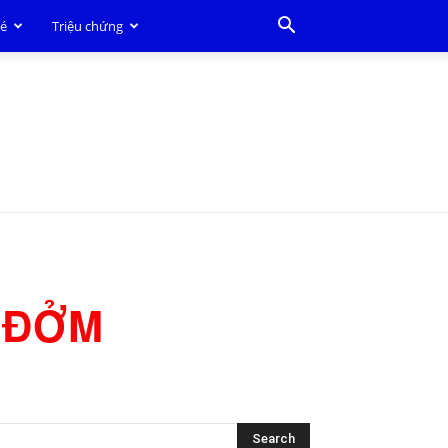
bé
Triệu chứng
 ĐỞM