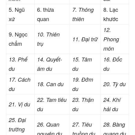
5. Ngũ
6. thừa
8. Lạc
7. Thông
xứ
quan
khước
thiên
12.
9. Ngọc
10. Thiên
11. Đại trữ
Phong
chẩm
trụ
môn
13. Phế
14. Quyết-
15. Tâm
16. Đốc
du
âm du
du
du
17. Cách
19. Đởm
18. Can du
20. Tỳ du
du
du
22. Tam tiêu
23. Thận
24. Khí
21. Vị du
du
du
hải du
25. Đại
26. Quan
27. Tiêu
28. Bàng
trường
nguyên du
truồng du
quang du