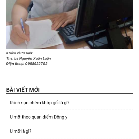
Khám và tư vấn
:
Ths. bs Nguyễn Xuân Luận
Điện thoại:
0988922702
BÀI VIẾT MỚI
Rách sụn chêm khớp gối là gì?
U mỡ theo quan điểm Đông y
U mỡ là gì?