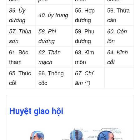
55. Hợp
56. Thừa
39. Ủy
40. ủy trung
dương
cân
dương
59. Phụ
57. Thùa
58. Phi
60. Côn
dương
sơn
dương
lôn
61. Bộc
63. Kim
62. Thân
64. Kinh
tham
môn
mạch
cốt
65. Thúc
66. Thông
67. Chí
cốt
cốc
âm (*)
Huyệt giao hội