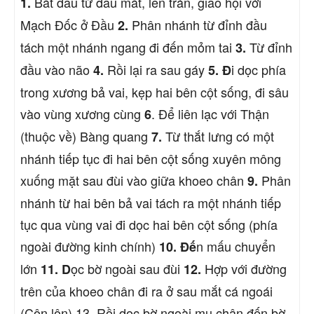
Bắt dầu từ đầu mắt, lên trán, giao hội với
1.
Mạch Đốc ở Đầu
Phân nhánh từ đỉnh đầu
2.
tách một nhánh ngang đi đến mỏm tai
Từ đỉnh
3.
đầu vào não
Rồi lại ra sau gáy
i dọc phía
4.
5. Đ
trong xương bả vai, kẹp hai bên cột sống, đi sâu
vào vùng xương cùng
. Để liên lạc với Thận
6
(thuộc về) Bàng quang
Từ thắt lưng có một
7.
nhánh tiếp tục đi hai bên cột sống xuyên mông
xuống mặt sau đùi vào giữa khoeo chân
Phân
9.
nhánh từ hai bên bả vai tách ra một nhánh tiếp
tục qua vùng vai đi dọc hai bên cột sống (phía
ngoài đường kinh chính)
n mấu chuyển
10. Đế
lớn
ọc bờ ngoài sau đùi
Hợp với đường
11. D
12.
trên của khoeo chân đi ra ở sau mắt cá ngoái
(Côn lôn) 13. Rồi dọc bờ ngoài mu chân đến bờ