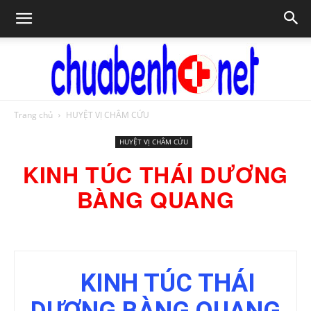
Trang chủ
HUYỆT VỊ CHÂM CỨU
Chữa
HUYỆT VỊ CHÂM CỨU
KINH TÚC THÁI DƯƠNG
bệnh
BÀNG QUANG
NET
KINH TÚC THÁI