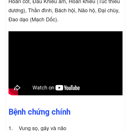
Hoàn cốt, Đầu Khiêu âm, Hoàn khiêu (Túc thiếu
dương), Thần đình, Bách hội, Não hộ, Đại chùy,
Đao dạo (Mạch Dốc).
Bệnh chứng chính
1. Vung sọ, gáy và não