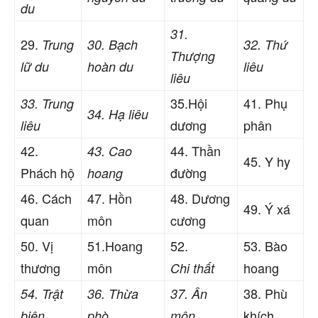
du
31.
29.
Trung
30. Bạch
32. Thứ
Thượng
lữ du
hoàn du
liêu
liêu
35.Hội
41. Phụ
33. Trung
34. Hạ liêu
dương
phân
liêu
42.
44. Thần
43. Cao
45. Y hy
Phách hộ
đường
hoang
46. Cách
47. Hồn
48. Dương
49. Ý xá
quan
môn
cương
50. Vị
51.Hoang
52.
53. Bào
thương
môn
hoang
Chi thất
38. Phù
54. Trật
36. Thừa
37. Ân
khích
biên
phò
môn