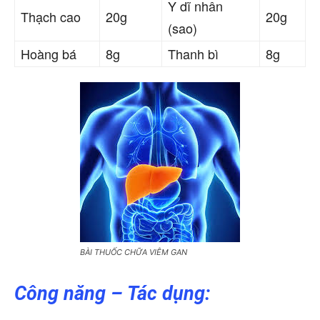
Y dĩ nhân
Thạch cao
20g
20g
(sao)
Hoàng bá
8g
Thanh bì
8g
BÀI THUỐC CHỮA VIÊM GAN
Công năng – Tác dụng: