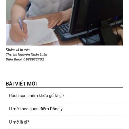
Khám và tư vấn
:
Ths. bs Nguyễn Xuân Luận
Điện thoại:
0988922702
BÀI VIẾT MỚI
Rách sụn chêm khớp gối là gì?
U mỡ theo quan điểm Đông y
U mỡ là gì?