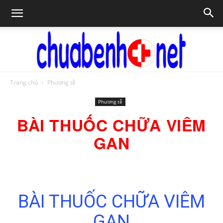
Trang chủ
Phương tễ
Chữa
Phương tễ
BÀI THUỐC CHỮA VIÊM
bệnh
GAN
NET
BÀI THUỐC CHỮA VIÊM
GAN