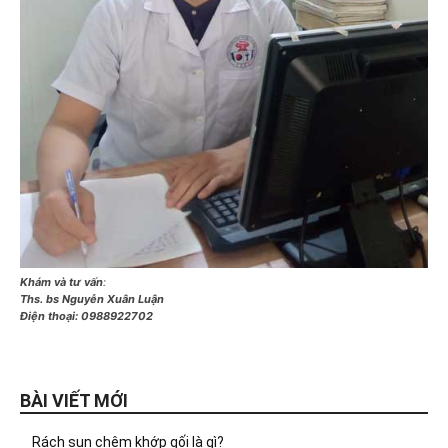
Khám và tư vấn
:
Ths. bs Nguyễn Xuân Luận
Điện thoại:
0988922702
BÀI VIẾT MỚI
Rách sụn chêm khớp gối là gì?