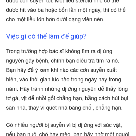
được cơn suyễn tới. Một liều steroid nhỏ có thể
được hít vào ba hoặc bốn lần một ngày, thì có thể
cho một liều lớn hơn dưới dạng viên nén.
Việc gì có thể làm để giúp?
Trong trường hợp bác sĩ không tìm ra dị ứng
nguyên gây bệnh, chính bạn điều tra tìm ra nó.
Bạn hãy để ý xem khi nào các cơn suyễn xuất
hiện, vào thời gian lúc nào trong ngày hay trong
năm. Hãy tránh những dị ứng nguyên dễ thấy lông
tơ gà, vịt để nhồi gối chẳng hạn, bằng cách hút bụi
sàn nhà, thay vì quét nhà bằng chổi, chẳng hạn.
Có nhiều người bị suyễn vì bị dị ứng với súc vật,
nếu bạn nuôi chó hay mèo, bạn hãy nhờ một người