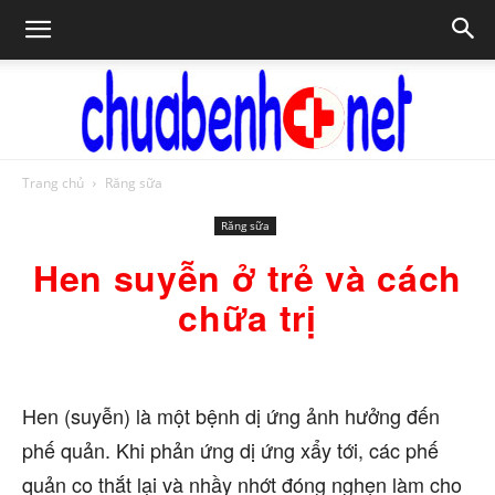
Trang chủ
Răng sữa
Chữa
Răng sữa
Hen suyễn ở trẻ và cách
bệnh
chữa trị
NET
Hen (suyễn) là một bệnh dị ứng ảnh hưởng đến
phế quản. Khi phản ứng dị ứng xẩy tới, các phế
quản co thắt lại và nhầy nhớt đóng nghẹn làm cho