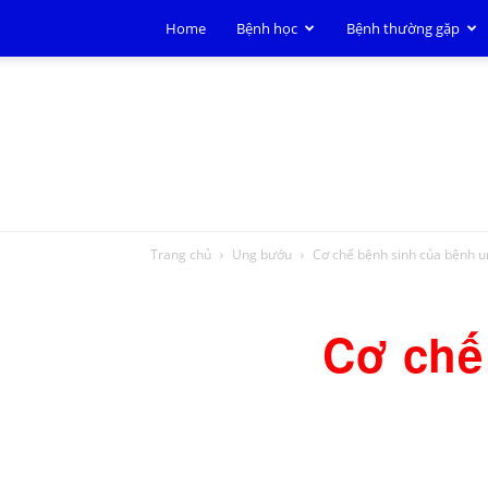
Home
Bệnh học
Bệnh thường gặp
Trang chủ
Ung bướu
Cơ chế bệnh sinh của bệnh u
Cơ chế