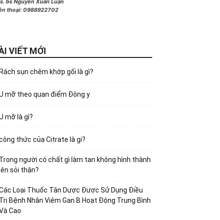
s. bs Nguyễn Xuân Luận
ện thoại:
0988922702
ÀI VIẾT MỚI
Rách sụn chêm khớp gối là gì?
U mỡ theo quan điểm Đông y
U mỡ là gì?
công thức của Citrate là gi?
Trong người có chất gì làm tan không hình thành
lên sỏi thận?
Các Loại Thuốc Tân Dược Được Sử Dụng Điều
Trị Bệnh Nhân Viêm Gan B Hoạt Động Trung Bình
Và Cao