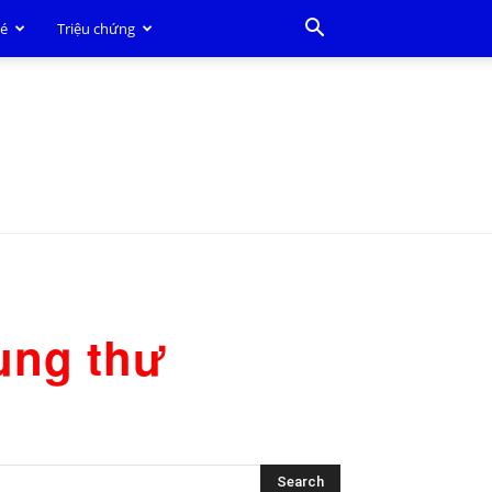
bé
Triệu chứng
ung thư