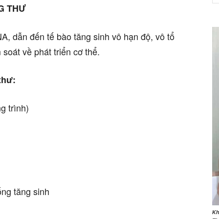
G THƯ
A, dẫn đến tế bào tăng sinh vô hạn độ, vô tổ
soát về phát triển cơ thể.
NET
thư:
g trình)
ống tăng sinh
Kh