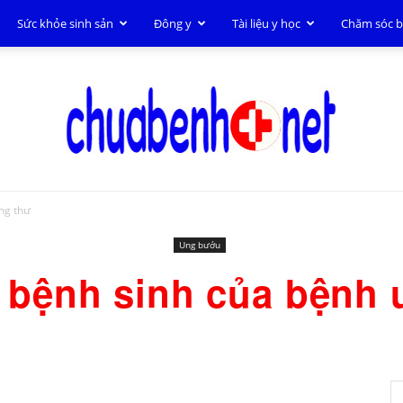
Sức khỏe sinh sản
Đông y
Tài liệu y học
Chăm sóc 
ng thư
Chữa
Ung bướu
 bệnh sinh của bệnh 
bệnh