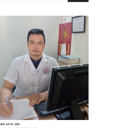
ám và tư vấn
: