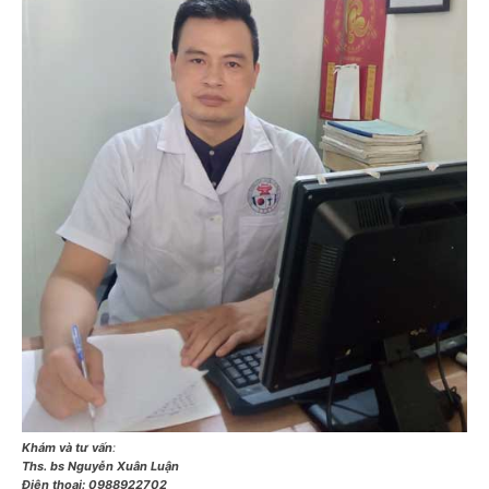
Khám và tư vấn
:
Ths. bs Nguyễn Xuân Luận
Điện thoại:
0988922702