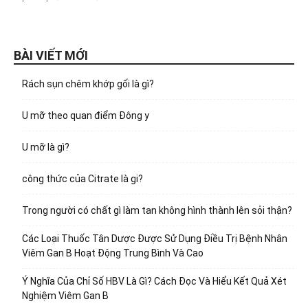
BÀI VIẾT MỚI
Rách sụn chêm khớp gối là gì?
U mỡ theo quan điểm Đông y
U mỡ là gì?
công thức của Citrate là gi?
Trong người có chất gì làm tan không hình thành lên sỏi thận?
Các Loại Thuốc Tân Dược Được Sử Dụng Điều Trị Bệnh Nhân
Viêm Gan B Hoạt Động Trung Bình Và Cao
Ý Nghĩa Của Chỉ Số HBV Là Gì? Cách Đọc Và Hiểu Kết Quả Xét
Nghiệm Viêm Gan B