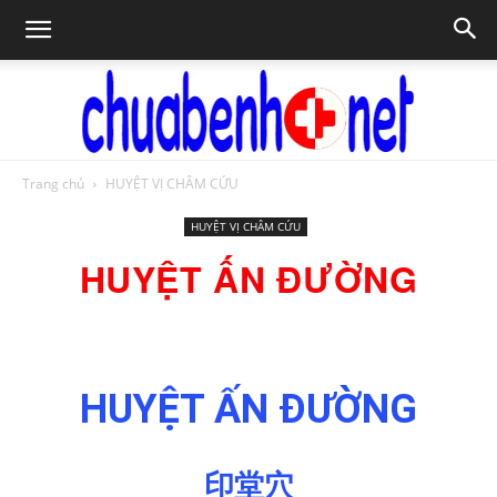
Trang chủ
HUYỆT VỊ CHÂM CỨU
Chữa
HUYỆT VỊ CHÂM CỨU
HUYỆT ẤN ĐƯỜNG
bệnh
HUYỆT ẤN ĐƯỜNG
NET
印堂穴