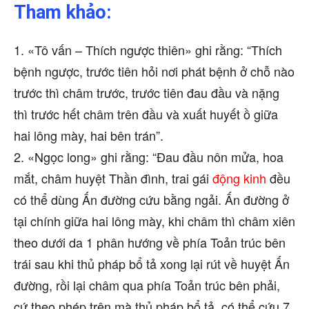
Tham khảo:
1. «Tô vấn – Thích ngược thiên» ghi rằng: “Thích
bệnh ngược, trước tiên hỏi nơi phát bệnh ở chỗ nào
trước thì châm trước, trước tiên đau đầu và nặng
thì trước hết châm trên đầu và xuất huyết ồ giữa
hai lông mày, hai bên trán”.
2. «Ngọc long» ghi rằng: “Đau đầu nôn mửa, hoa
mắt, châm huyệt Thần đình, trai gái
động kinh
đều
có thể dùng Ấn đường cứu bằng ngải. Ấn đường ở
tại chính giữa hai lông mày, khi châm thì châm xiên
theo dưới da 1 phân hướng về phía Toản trúc bên
trái sau khi thủ pháp bổ tả xong lại rút về huyệt Ấn
đường, rồi lại châm qua phía Toản trúc bên phải,
cứ theo phép trên mà thủ pháp bổ tả, có thể cứu 7