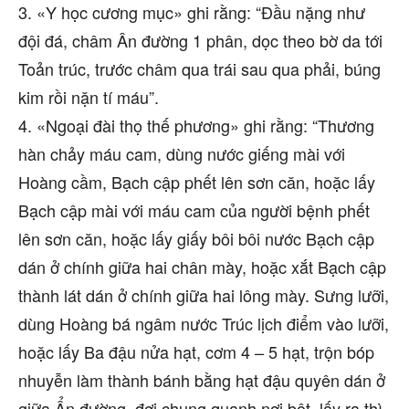
3. «Y học cương mục» ghi rằng: “Đầu nặng như
đội đá, châm Ân đường 1 phân, dọc theo bờ da tới
Toản trúc, trước châm qua trái sau qua phải, búng
kim rồi nặn tí máu”.
4. «Ngoại đài thọ thế phương» ghi rằng: “Thương
hàn chảy máu cam, dùng nước giếng mài với
Hoàng cầm, Bạch cập phết lên sơn căn, hoặc lấy
Bạch cập mài với máu cam của người bệnh phết
lên sơn căn, hoặc lấy giấy bôi bôi nước Bạch cập
dán ở chính giữa hai chân mày, hoặc xắt Bạch cập
thành lát dán ở chính giữa hai lông mày. Sưng lưỡi,
dùng Hoàng bá ngâm nước Trúc lịch điểm vào lưỡi,
hoặc lấy Ba đậu nửa hạt, cơm 4 – 5 hạt, trộn bóp
nhuyễn làm thành bánh bằng hạt đậu quyên dán ở
giữa Ẩn đường, đợi chung quanh nơi bột, lấy ra thì