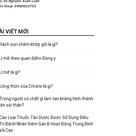
s. bs Nguyễn Xuân Luận
ện thoại:
0988922702
ÀI VIẾT MỚI
Rách sụn chêm khớp gối là gì?
U mỡ theo quan điểm Đông y
U mỡ là gì?
công thức của Citrate là gi?
Trong người có chất gì làm tan không hình thành
lên sỏi thận?
Các Loại Thuốc Tân Dược Được Sử Dụng Điều
Trị Bệnh Nhân Viêm Gan B Hoạt Động Trung Bình
Và Cao