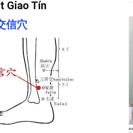
t Giao Tín
交信穴
NET
Kh