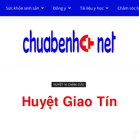
Sức khỏe sinh sản
Đông y
Tài liệu y học
Chăm sóc 
Chữa
HUYỆT VỊ CHÂM CỨU
Huyệt Giao Tín
bệnh