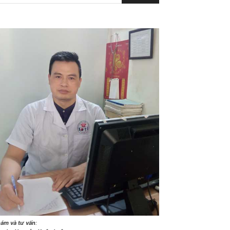
ám và tư vấn
: