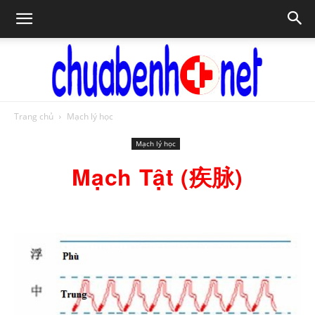
Trang chủ
Mạch lý học
Chữa
Mạch lý học
Mạch Tật (疾脉)
bệnh
NET