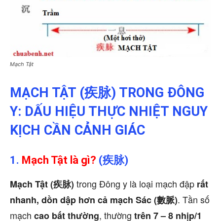
Mạch Tật
MẠCH TẬT (疾脉) TRONG ĐÔNG
Y: DẤU HIỆU THỰC NHIỆT NGUY
KỊCH CẦN CẢNH GIÁC
1.
Mạch Tật là gì?
(疾脉)
trong Đông y là loại mạch đập
Mạch Tật (疾脉)
rất
. Tần số
nhanh, dồn dập hơn cả mạch Sác (數脈)
mạch
, thường
cao bất thường
trên 7 – 8 nhịp/1