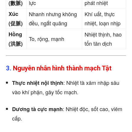
lực
phát nhiệt
(數脈)
Xúc
Nhanh nhưng không
Khí uất, thực
đều, ngắt quãng
nhiệt, loạn nhịp
(促脈)
Hồng
Nhiệt thịnh, hao
To, rộng, mạnh
tổn tân dịch
(洪脈)
3.
Nguyên nhân hình thành mạch Tật
: Nhiệt tà xâm nhập sâu
Thực nhiệt nội thịnh
vào khí phận, gây tốc mạch.
: Nhiệt độc, sốt cao, viêm
Dương tà cực mạnh
cấp.