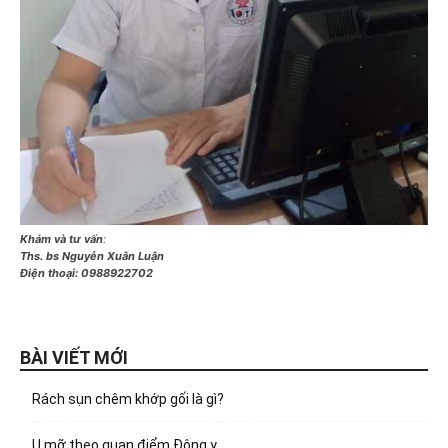
Khám và tư vấn
:
Ths. bs Nguyễn Xuân Luận
Điện thoại:
0988922702
BÀI VIẾT MỚI
Rách sụn chêm khớp gối là gì?
U mỡ theo quan điểm Đông y