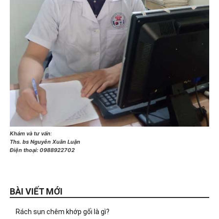
Khám và tư vấn
:
Ths. bs Nguyễn Xuân Luận
Điện thoại:
0988922702
BÀI VIẾT MỚI
Rách sụn chêm khớp gối là gì?