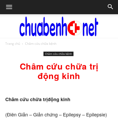
Trang chủ
Châm cứu chữa bệnh
Chữa
Châm cứu chữa bệnh
Châm cứu chữa trị
bệnh
động kinh
NET
Châm cứu chữa trị
động kinh
(Điên Giản – Giản chứng – Epilepsy – Epilepsie)