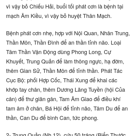
vì vậy bỏ Chiếu Hải, buổi tối phát cơn là bệnh tại
mạch Âm Kiều, vì vậy bỏ huyệt Thân Mạch.
Bệnh phát cơn nhẹ, hợp với Nội Quan, Nhân Trung,
Thần Môn, Thần Đình để an thần tỉnh não. Loại
Tâm Thần Vận Động dùng Phong Long, Cự
Khuyết, Trung Quản để làm thông ngực, hạ đờm,
thêm Gian Sử, Thần Môn để tỉnh thần. Phát Tác
Cục Bộ: phối Hợp Cốc, Thái Xung để khai các
khớp tay chân, thêm Dương Lăng Tuyền (hội Của
cân) để thư giãn gân, Tam Âm Giao để điều khí
tam âm ở chân, Bá Hội để tỉnh não, Tâm Du để an
thần, Can Du để bình Can, tức phong.
2- Trung Quản (Nh.12), cứu 50 tráng (Biển Thước