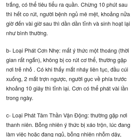
trắng, có thể tiêu tiểu ra quần. Chừng 10 phút sau
thì hết co rút, người bệnh ngủ mê mệt, khoảng nửa
giờ đến vài giờ sau thì dần dần tỉnh và sinh hoạt lại
như bình thường.
b- Loại Phát Cơn Nhẹ: mất ý thức một thoáng (thời
gian rất ngắn), không bị co rút cơ thể, thường gặp
nơi trẻ nhỏ . Có khi thấy mắt nháy liên tục, đầu cúi
xuống, 2 mắt trợn ngược, người gục về phía trước
khoảng 10 giây thì tỉnh lại. Cơn có thể phát vài lần
trong ngày.
c- Loại Phát Tâm Thần Vận Động: thường gặp nơi
thanh niên. Bỗng nhiên ý thức bị xáo trộn, lúc đang
làm việc hoặc đang ngủ, bỗng nhiên nhỗm dậy,