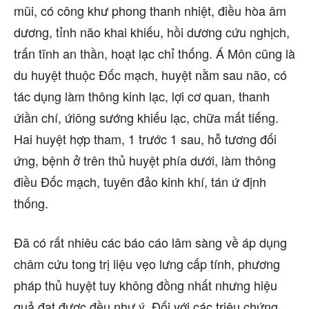
mũi, có công khư phong thanh nhiệt, điều hòa âm
dương, tỉnh não khai khiếu, hồi dương cứu nghịch,
trấn tĩnh an thần, hoạt lạc chỉ thống. Á Môn cũng là
du huyệt thuộc Đốc mạch, huyệt nằm sau não, có
tác dụng làm thông kinh lạc, lợi cơ quan, thanh
ứiần chí, ứiông sướng khiếu lạc, chữa mất tiếng.
Hai huyệt hợp tham, 1 trước 1 sau, hỗ tương đối
ứng, bệnh ở trên thủ huyệt phía dưới, làm thông
điều Đốc mạch, tuyên đảo kinh khí, tán ứ định
thống.
Đã có rất nhiêu các báo cáo lâm sàng về áp dụng
châm cứu tong trị liệu vẹo lưng cấp tính, phương
pháp thủ huyệt tuy không đồng nhất nhưng hiệu
quả đạt được đều như ý. Đối với các triệu chứng