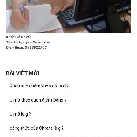
Khám và tư vấn
:
Ths. bs Nguyễn Xuân Luận
Điện thoại:
0988922702
BÀI VIẾT MỚI
Rách sụn chêm khớp gối là gì?
U mỡ theo quan điểm Đông y
U mỡ là gì?
công thức của Citrate là gi?