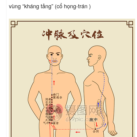
vùng “kháng tảng” (cổ họng-trán )