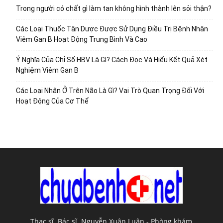
Trong người có chất gì làm tan không hình thành lên sỏi thận?
Các Loại Thuốc Tân Dược Được Sử Dụng Điều Trị Bệnh Nhân
Viêm Gan B Hoạt Động Trung Bình Và Cao
Ý Nghĩa Của Chỉ Số HBV Là Gì? Cách Đọc Và Hiểu Kết Quả Xét
Nghiệm Viêm Gan B
Các Loại Nhân Ở Trên Não Là Gì? Vai Trò Quan Trọng Đối Với
Hoạt Động Của Cơ Thể
Thạc sĩ. Bác sĩ. Nguyễn Xuân Luận - Phòng khám