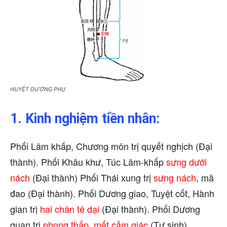
HUYỆT DƯƠNG PHỤ
1. Kinh nghiệm tiền nhân:
Phối Lâm khấp, Chương môn trị quyết nghịch (Đại
thành). Phối Khâu khư, Túc Lâm-khấp
sưng dưới
nách
(Đại thành) Phối Thái xung trị
sưng nách
, mã
đao (Đại thành). Phối Dương giao, Tuyệt cốt, Hành
gian trị
hai chân tê dại
(Đại thành). Phối Dương
quan trị
phong thấp
,
mất cảm giác
(Tư sinh).