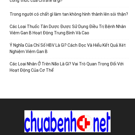
công thức của Citrate là gi?
Trong người có chất gì làm tan không hình thành lên sỏi thận?
Các Loại Thuốc Tân Dược Được Sử Dụng Điều Trị Bệnh Nhân
Viêm Gan B Hoạt Động Trung Bình Và Cao
Ý Nghĩa Của Chỉ Số HBV Là Gì? Cách Đọc Và Hiểu Kết Quả Xét
Nghiệm Viêm Gan B
Các Loại Nhân Ở Trên Não Là Gì? Vai Trò Quan Trọng Đối Với
Hoạt Động Của Cơ Thể