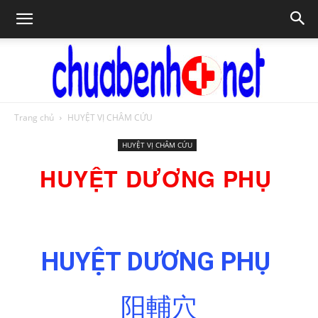
Trang chủ
HUYỆT VỊ CHÂM CỨU
Chữa
HUYỆT VỊ CHÂM CỨU
HUYỆT DƯƠNG PHỤ
bệnh
HUYỆT DƯƠNG PHỤ
NET
阳輔穴