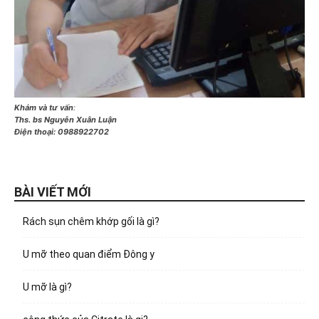
Khám và tư vấn
:
Ths. bs Nguyễn Xuân Luận
Điện thoại:
0988922702
BÀI VIẾT MỚI
Rách sụn chêm khớp gối là gì?
U mỡ theo quan điểm Đông y
U mỡ là gì?