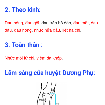
2. Theo kinh:
Đau hông
,
đau gối
, đau trên hố đòn,
đau mắt
,
đau
đầu
,
đau họng
,
nhức nửa đấu
,
liệt hạ chi
.
3. Toàn thân
:
Nhức mỏi tứ chi
,
viêm đa khớp
.
Lâm sàng của huyệt Dương Phụ: