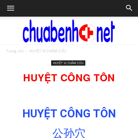
Trang chủ
HUYỆT VỊ CHÂM CỨU
Chữa
HUYỆT VỊ CHÂM CỨU
HUYỆT CÔNG TÔN
bệnh
HUYỆT CÔNG TÔN
NET
公孙穴