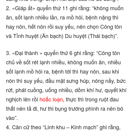
2. «Giáp ất» quyển thứ 11 ghi rằng: “không muốn
ăn, sốt lạnh nhiều lần, ra mồ hôi, bệnh nặng thì
hay nôn, hết nôn rồi suy yếu, nên chọn Công tôn
và Tỉnh huyệt (Ân bạch) Du huyệt (Thái bạch)”.
3. «Đại thành » quyển thứ 6 ghi rằng: “Công tôn
chủ về sốt rét lạnh nhiều, không muốn ăn, nhiều
sốt lạnh mồ hôi ra, bệnh tới thì hay nôn, sau khi
nôn thì suy yếu, đầu mặt sưng húp, nóng nảy, bức
rứt, phát cuồng, uống nhiều, dỏm khí hư, quyết khí
nghịch lên rồi
hoắc loạn
, thực thì trong ruột đau
thắt nên tả đi, hư thi bụng trướng phình ra nên bô
vào”.
4. Căn cữ theo “Linh khu – Kinh mạch” ghi rằng,