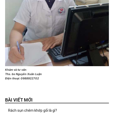
Khám và tư vấn
:
Ths. bs Nguyễn Xuân Luận
Điện thoại:
0988922702
BÀI VIẾT MỚI
Rách sụn chêm khớp gối là gì?