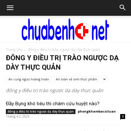
Trang chủ
đông y điều trị trào ngược dạ dày thực quản
Chữa
ĐÔNG Y ĐIỀU TRỊ TRÀO NGƯỢC DẠ
DÀY THỰC QUẢN
An cung ngưu hoàng hoàn
An toàn vệ sinh thực phẩm
bệnh
đông y điều trị trào ngược dạ dày thực quản
Đầy Bụng khó tiêu thì châm cứu huyệt nào?
NET
phongkhambacsiluan
-
đông y điều trị trào ngược dạ dày thực quản
Tháng 4 2, 2023
0