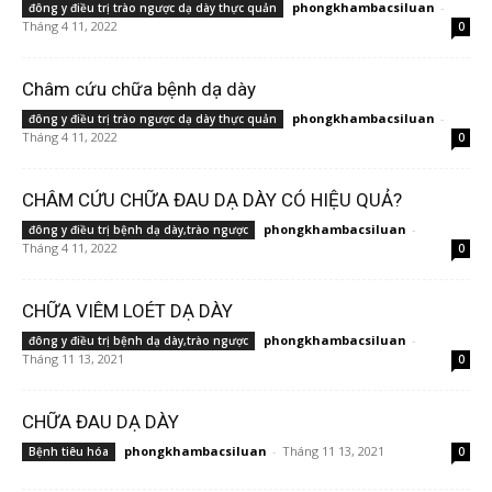
phongkhambacsiluan
-
đông y điều trị trào ngược dạ dày thực quản
Tháng 4 11, 2022
0
Châm cứu chữa bệnh dạ dày
phongkhambacsiluan
-
đông y điều trị trào ngược dạ dày thực quản
Tháng 4 11, 2022
0
CHÂM CỨU CHỮA ĐAU DẠ DÀY CÓ HIỆU QUẢ?
phongkhambacsiluan
-
đông y điều trị bệnh dạ dày,trào ngược
Tháng 4 11, 2022
0
CHỮA VIÊM LOÉT DẠ DÀY
phongkhambacsiluan
-
đông y điều trị bệnh dạ dày,trào ngược
Tháng 11 13, 2021
0
CHỮA ĐAU DẠ DÀY
phongkhambacsiluan
-
Tháng 11 13, 2021
Bệnh tiêu hóa
0