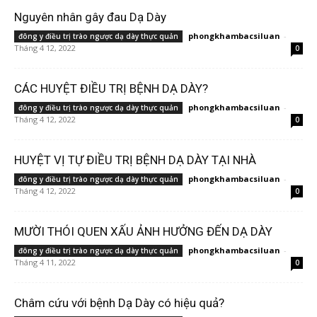
Nguyên nhân gây đau Dạ Dày
phongkhambacsiluan
-
đông y điều trị trào ngược dạ dày thực quản
Tháng 4 12, 2022
0
CÁC HUYỆT ĐIỀU TRỊ BỆNH DẠ DÀY?
phongkhambacsiluan
-
đông y điều trị trào ngược dạ dày thực quản
Tháng 4 12, 2022
0
HUYỆT VỊ TỰ ĐIỀU TRỊ BỆNH DẠ DÀY TẠI NHÀ
phongkhambacsiluan
-
đông y điều trị trào ngược dạ dày thực quản
Tháng 4 12, 2022
0
MƯỜI THÓI QUEN XẤU ẢNH HƯỞNG ĐẾN DẠ DÀY
phongkhambacsiluan
-
đông y điều trị trào ngược dạ dày thực quản
Tháng 4 11, 2022
0
Châm cứu với bệnh Dạ Dày có hiệu quả?