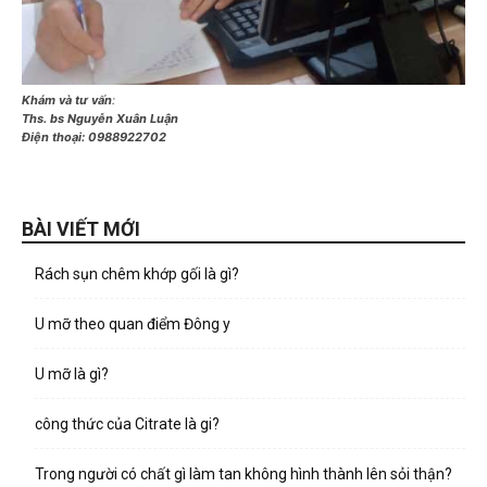
Khám và tư vấn
:
Ths. bs Nguyễn Xuân Luận
Điện thoại:
0988922702
BÀI VIẾT MỚI
Rách sụn chêm khớp gối là gì?
U mỡ theo quan điểm Đông y
U mỡ là gì?
công thức của Citrate là gi?
Trong người có chất gì làm tan không hình thành lên sỏi thận?