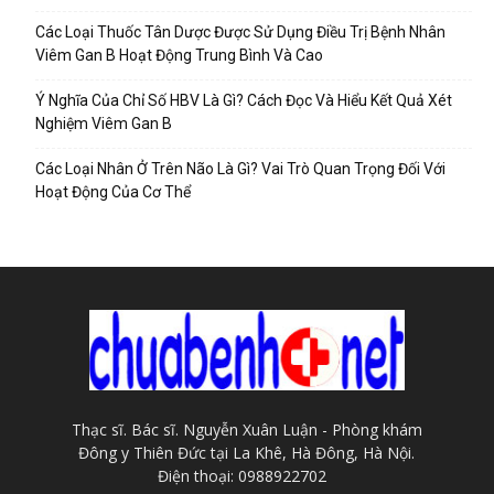
Các Loại Thuốc Tân Dược Được Sử Dụng Điều Trị Bệnh Nhân
Viêm Gan B Hoạt Động Trung Bình Và Cao
Ý Nghĩa Của Chỉ Số HBV Là Gì? Cách Đọc Và Hiểu Kết Quả Xét
Nghiệm Viêm Gan B
Các Loại Nhân Ở Trên Não Là Gì? Vai Trò Quan Trọng Đối Với
Hoạt Động Của Cơ Thể
Thạc sĩ. Bác sĩ. Nguyễn Xuân Luận - Phòng khám
Đông y Thiên Đức tại La Khê, Hà Đông, Hà Nội.
Điện thoại: 0988922702