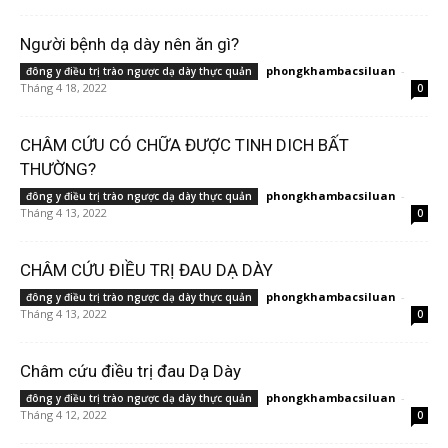
Người bệnh dạ dày nên ăn gì?
phongkhambacsiluan
-
đông y điều trị trào ngược dạ dày thực quản
Tháng 4 18, 2022
0
CHÂM CỨU CÓ CHỮA ĐƯỢC TINH DICH BẤT
THƯỜNG?
phongkhambacsiluan
-
đông y điều trị trào ngược dạ dày thực quản
Tháng 4 13, 2022
0
CHÂM CỨU ĐIỀU TRỊ ĐAU DẠ DÀY
phongkhambacsiluan
-
đông y điều trị trào ngược dạ dày thực quản
Tháng 4 13, 2022
0
Châm cứu điều trị đau Dạ Dày
phongkhambacsiluan
-
đông y điều trị trào ngược dạ dày thực quản
Tháng 4 12, 2022
0