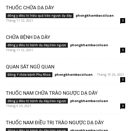
THUỐC CHỮA DẠ DÀY
phongkhambacsiluan
-
đông y điều trị hiệu quả trào ngược dạ dày
Tháng 11 12, 2021
0
CHỮA BỆNH DẠ DÀY
phongkhambacsiluan
-
đông y điều trị bệnh dạ dày,trào ngược
Tháng 11 12, 2021
0
QUAN SÁT NGŨ QUAN
phongkhambacsiluan
-
Tháng 10 26, 2021
Đông Y chữa bệnh Phụ Khoa
0
THUỐC NAM CHỮA TRÀO NGƯỢC DẠ DÀY
phongkhambacsiluan
-
đông y điều trị bệnh dạ dày,trào ngược
Tháng 9 25, 2021
0
THUỐC NAM ĐIỀU TRỊ TRÀO NGƯỢC DẠ DÀY
phongkhambacsiluan
-
đông y điều trị bệnh dạ dày,trào ngược