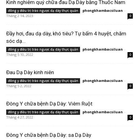
Kinh nghiêm quý chữa đau Dạ Dày bằng Thuốc Nam
phongkhambacsiluan
-
đông y điều trị trào ngược dạ dày thực quản
Tháng 2 14, 2023
0
Đầy hơi, đau dạ dày, khó tiêu? Tự bấm 4 huyệt, chăm
sóc dạ...
phongkhambacsiluan
-
đông y điều trị trào ngược dạ dày thực quản
Tháng 5 10, 2022
0
Đau Dạ Dày kinh niên
phongkhambacsiluan
-
đông y điều trị trào ngược dạ dày thực quản
Tháng 5 2, 2022
0
Đông Y chữa bệnh Dạ Dày: Viêm Ruột
phongkhambacsiluan
-
đông y điều trị trào ngược dạ dày thực quản
Tháng 4 27, 2022
0
Đông Y chữa bệnh Dạ Dày: sa Dạ Dày