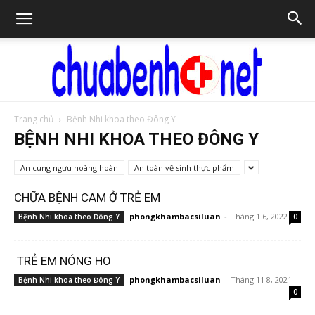
Trang chủ
Bệnh Nhi khoa theo Đông Y
Chữa
BỆNH NHI KHOA THEO ĐÔNG Y
An cung ngưu hoàng hoàn
An toàn vệ sinh thực phẩm
bệnh
CHỮA BỆNH CAM Ở TRẺ EM
phongkhambacsiluan
-
Tháng 1 6, 2022
Bệnh Nhi khoa theo Đông Y
0
NET
TRẺ EM NÓNG HO
phongkhambacsiluan
-
Tháng 11 8, 2021
Bệnh Nhi khoa theo Đông Y
0