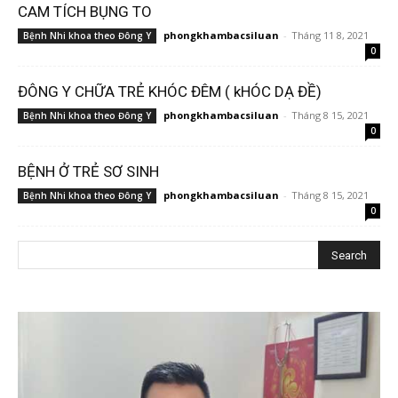
CAM TÍCH BỤNG TO
phongkhambacsiluan
-
Tháng 11 8, 2021
Bệnh Nhi khoa theo Đông Y
0
ĐÔNG Y CHỮA TRẺ KHÓC ĐÊM ( kHÓC DẠ ĐỀ)
phongkhambacsiluan
-
Tháng 8 15, 2021
Bệnh Nhi khoa theo Đông Y
0
BỆNH Ở TRẺ SƠ SINH
phongkhambacsiluan
-
Tháng 8 15, 2021
Bệnh Nhi khoa theo Đông Y
0